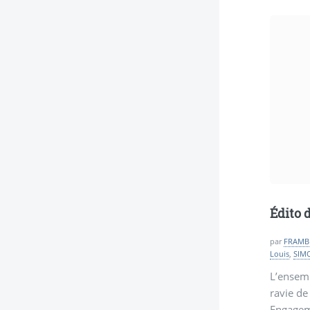
Édito d
par
FRAMB
Louis
,
SIM
L’ensemb
ravie d
Engageme