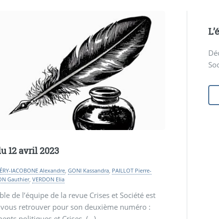
L’
Déc
Soc
u 12 avril 2023
ÉRY-IACOBONE Alexandre
,
GONI Kassandra
,
PAILLOT Pierre-
ON Gauthier
,
VERDON Elia
le de l’équipe de la revue Crises et Société est
e vous retrouver pour son deuxième numéro :
nts politiques et Crises. (…)