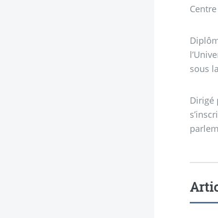
Centre 
Diplôm
l’Unive
sous l
Dirigé
s’inscr
parlem
Arti