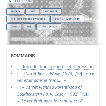
BARILLÉ Pierre
PROGRÈS
CRISE
MATERNITÉ
COUR SUPRÊME DES ÉTATS-UNIS
DROIT À L’AVORTEMENT
DOBBS
ROE
CONSTITUTION
Image Source: Jan van Eyck (ca. 1390-1441) The Arnolfini Portrait, détail, 1434, National
Gallery, London (Public Domain) (Edited)
SOMMAIRE
I – Introduction : progrès et régression
II – L’arrêt
Roe v. Wade
(1973)
[10]
:
«
Le
ver était dans le tronc…
»
III – L’arrêt
Planned Parenthood of
Southeastern Pa. v. Casey
(1992)
[13]
:
«
Le ver était dans le tronc, il est à