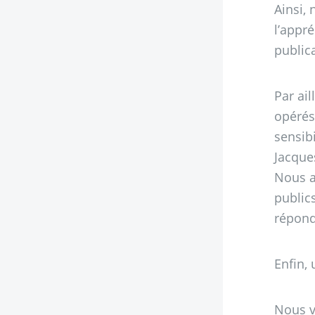
Ainsi,
l’appré
public
Par ai
opérés
sensibi
Jacque
Nous a
public
répond
Enfin,
Nous v