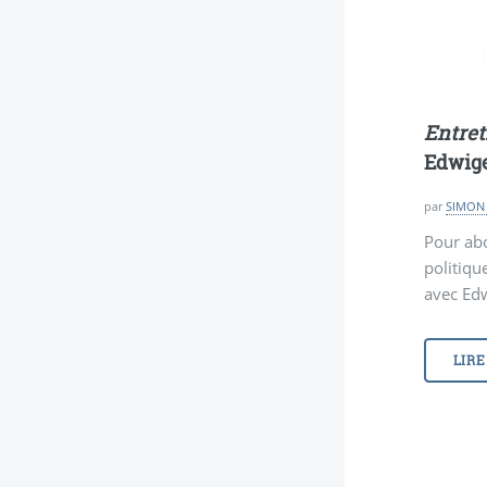
Entret
Edwige
par
SIMON 
Pour abo
politiq
avec Edw
LIRE