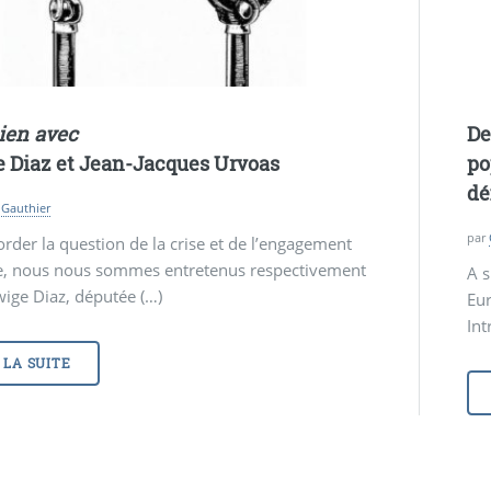
ien avec
De
 Diaz et
Jean-Jacques Urvoas
po
dé
Gauthier
par
rder la question de la crise et de l’engagement
ue, nous nous sommes entretenus respectivement
A s
ige Diaz, députée (…)
Eur
Int
 LA SUITE