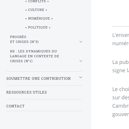
«
CONFLITS
»
«
CULTURE
»
«
NUMÉRIQUE
»
«
POLITIQUE
»
L’ense
PROGRÈS
ET CRISES (N°3)
numéro
HS
: LES DYNAMIQUES DU
LANGAGE EN CONTEXTE DE
La pub
CRISES (N°1)
signe l
SOUMETTRE UNE CONTRIBUTION
Le cho
RESSOURCES UTILES
sur des
Cambri
CONTACT
gouver