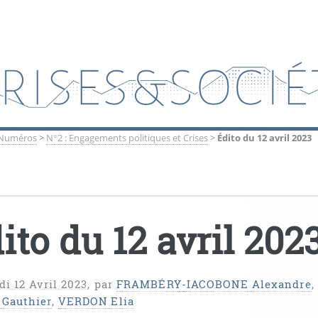
Numéros
>
N°2 : Engagements politiques et Crises
>
Édito du 12 avril 2023
ito du 12 avril 202
i 12 Avril 2023
,
par
FRAMBÉRY-IACOBONE Alexandre
,
Gauthier
,
VERDON Elia