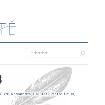
3
GONI Kassandra
,
PAILLOT Pierre-Louis
,