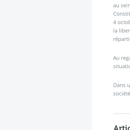
au sei
Constit
4 octo
la libe
réparti
Au reg
situat
Dans u
sociét
Arti