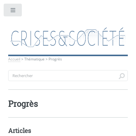
Toggle
Accueil
>
Thématique
>
Progrès
Progrès
Articles