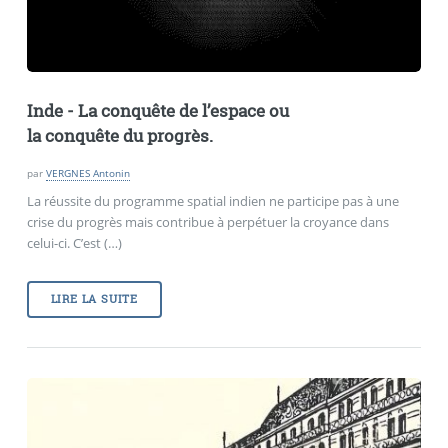
Inde - La conquête de l’espace ou
la conquête du progrès.
par
VERGNES Antonin
La réussite du programme spatial indien ne participe pas à une
crise du progrès mais contribue à perpétuer la croyance dans
celui-ci. C’est (…)
LIRE LA SUITE