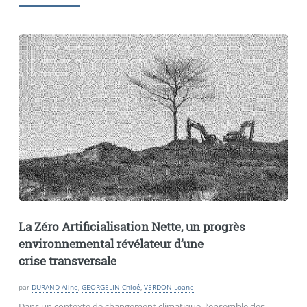
La Zéro Artificialisation Nette, un progrès
environnemental révélateur d’une
crise transversale
par
DURAND Aline
,
GEORGELIN Chloé
,
VERDON Loane
Dans un contexte de changement climatique, l’ensemble des