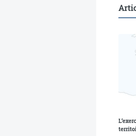
Arti
L’exer
territo