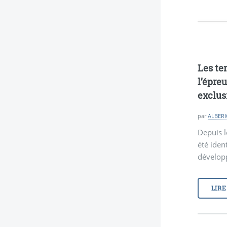
Les ter
l’épre
exclus
par
ALBERI
Depuis l
été iden
développ
LIRE