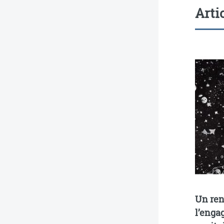
Arti
Un ren
l’enga