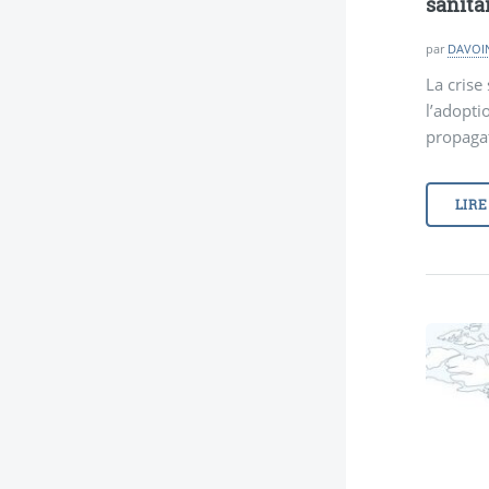
sanitai
par
DAVOIN
La crise
l’adoptio
propagat
LIRE