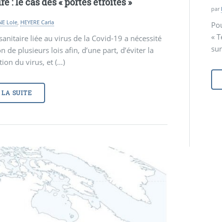
re : le cas des
«
portes étroites
»
par
E Lole
,
HEYERE Carla
Po
« T
 sanitaire liée au virus de la Covid-19 a nécessité
sur
n de plusieurs lois afin, d’une part, d’éviter la
ion du virus, et (…)
 LA SUITE