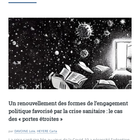
Un renouvellement des formes de l’engagement
politique favorisé par la crise sanitaire : le cas
des
«
portes étroites
»
par
DAVOINE Lole
,
HEYERE Carla
La crise sanitaire liée au virus de la Covid-19 a nécessité l’adoption