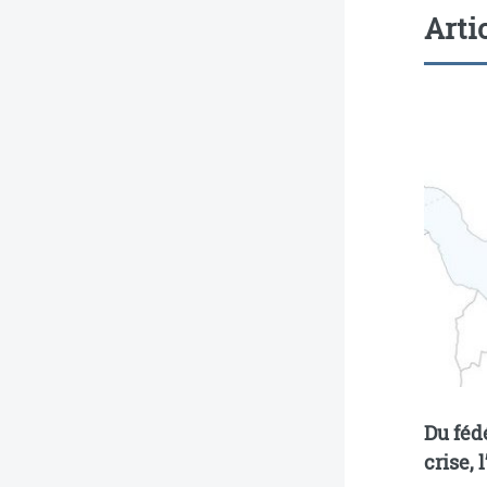
Arti
Du féd
crise,