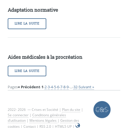
Adaptation normative
LIRE LA SUITE
Aides médicales à la procréation
LIRE LA SUITE
Pages
« Précédent
-
1
-
2
-
3
-
4
-
5
-
6
-
7
-
8
-
9
-
...
-
32
-
Suivant »
2022- 2026 — Crises et Société |
Plan du site
|
Se connecter
|
Conditions générales
d’utilisation
|
Mentions légales
|
Gestion des
cookies
|
Contact
|
RSS 2.0
|
HTML5 UP
|