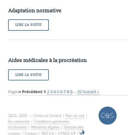
Adaptation normative
LIRE LA SUITE
Aides médicales à la procréation
LIRE LA SUITE
Pages
« Précédent
-
1
-
2
-
3
-
4
-
5
-
6
-
7
-
8
-
9
-
...
-
32
-
Suivant »
2022- 2026 — Crises et Société |
Plan du site
|
Se connecter
|
Conditions générales
d’utilisation
|
Mentions légales
|
Gestion des
cookies
|
Contact
|
RSS 2.0
|
HTML5 UP
|