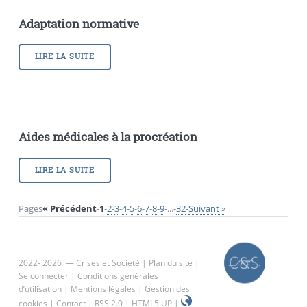
Adaptation normative
LIRE LA SUITE
Aides médicales à la procréation
LIRE LA SUITE
Pages
« Précédent
-
1
-
2
-
3
-
4
-
5
-
6
-
7
-
8
-
9
-
...
-
32
-
Suivant »
2022- 2026 — Crises et Société |
Plan du site
|
Se connecter
|
Conditions générales
d’utilisation
|
Mentions légales
|
Gestion des
cookies
|
Contact
|
RSS 2.0
|
HTML5 UP
|