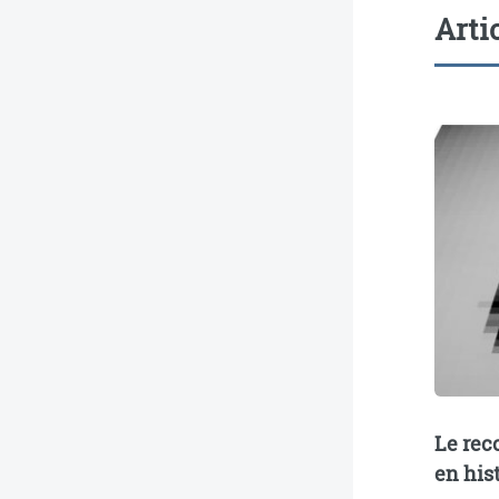
Arti
Le rec
en hist