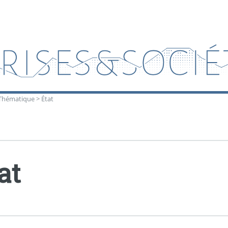
Thématique
>
État
at